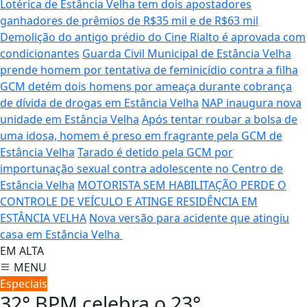
Lotérica de Estância Velha tem dois apostadores
ganhadores de prêmios de R$35 mil e de R$63 mil
Demolição do antigo prédio do Cine Rialto é aprovada com
condicionantes
Guarda Civil Municipal de Estância Velha
prende homem por tentativa de feminicídio contra a filha
GCM detém dois homens por ameaça durante cobrança
de dívida de drogas em Estância Velha
NAP inaugura nova
unidade em Estância Velha
Após tentar roubar a bolsa de
uma idosa, homem é preso em fragrante pela GCM de
Estância Velha
Tarado é detido pela GCM por
importunação sexual contra adolescente no Centro de
Estância Velha
MOTORISTA SEM HABILITAÇÃO PERDE O
CONTROLE DE VEÍCULO E ATINGE RESIDÊNCIA EM
ESTÂNCIA VELHA
Nova versão para acidente que atingiu
casa em Estância Velha
EM ALTA
MENU
Especiais
32° BPM celebra o 23°