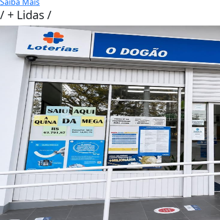
Saiba Mais
/
+ Lidas
/