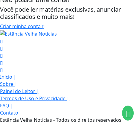
Você pode ler matérias exclusivas, anunciar
classificados e muito mais!
Criar minha conta
Termos de Uso e Privacidade
Início
|
Esse site utiliza cookies para melhorar sua
Sobre
|
experiência de navegação. Ao continuar o acesso,
Painel do Leitor
|
entendemos que você concorda com nossos Termos
Termos de Uso e Privacidade
|
de Uso e Privacidade.
FAQ
|
PARA MAIS INFORMAÇÕES,
ACESSE NOSSOS TERMOS
Contato
CLICANDO AQUI
Estância Velha Notícias - Todos os direitos reservados
PROSSEGUIR