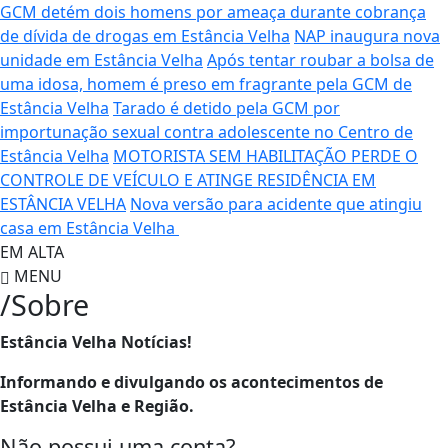
GCM detém dois homens por ameaça durante cobrança
de dívida de drogas em Estância Velha
NAP inaugura nova
unidade em Estância Velha
Após tentar roubar a bolsa de
uma idosa, homem é preso em fragrante pela GCM de
Estância Velha
Tarado é detido pela GCM por
importunação sexual contra adolescente no Centro de
Estância Velha
MOTORISTA SEM HABILITAÇÃO PERDE O
CONTROLE DE VEÍCULO E ATINGE RESIDÊNCIA EM
ESTÂNCIA VELHA
Nova versão para acidente que atingiu
casa em Estância Velha
EM ALTA
MENU
/Sobre
Estância Velha Notícias!
Informando e divulgando os acontecimentos de
Estância Velha e Região.
Não possui uma conta?