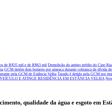
ios de R$35 mil e de R$63 mil
Demolição do antigo prédio do Cine Ria
lha
GCM detém dois homens por ameaça durante cobrança de dívida de
agrante pela GCM de Estância Velha
Tarado é detido pela GCM por imp
VEÍCULO E ATINGE RESIDÊNCIA EM ESTÂNCIA VELHA
Nov
ecimento, qualidade da água e esgoto em Est