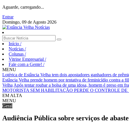
Aguarde, carregando...
Entrar
Domingo, 09 de Agosto 2026
Início
/
Notícias
/
Colunas
/
Vitrine Empresarial
/
Fale com a Gente!
/
MENU
Lotérica de Estância Velha tem dois apostadores ganhadores de prêm
Estância Velha prende homem por tentativa de feminicídio contra a fi
Velha
Após tentar roubar a bolsa de uma idosa, homem é preso em fr
MOTORISTA SEM HABILITAÇÃO PERDE O CONTROLE DE 
EM ALTA
MENU
Geral
Audiência Pública sobre serviços de abast