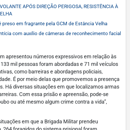
OLANTE APÓS DIREÇÃO PERIGOSA, RESISTÊNCIA À
VELHA
é preso em fragrante pela GCM de Estância Velha
cia com auxílio de câmeras de reconhecimento facial
m apresentou números expressivos em relação às
 133 mil pessoas foram abordadas e 71 mil veículos
tivas, como barreiras e abordagens policiais,
idade. É por meio delas que promovemos a presença
os. Há diversas situações em que localizamos armas
arreiras. Com essa prisão e apreensão, pode-se
oubo ou até mesmo algum crime contra a vida”,
situações em que a Brigada Militar prendeu
o, 264 foragidos do sistema prisional foram