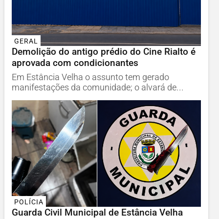
GERAL
Demolição do antigo prédio do Cine Rialto é
aprovada com condicionantes
Em Estância Velha o assunto tem gerado
manifestações da comunidade; o alvará de...
POLÍCIA
Guarda Civil Municipal de Estância Velha