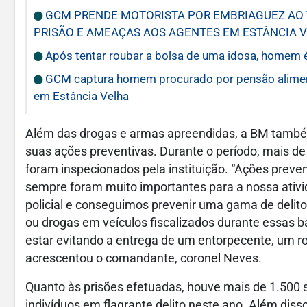
GCM PRENDE MOTORISTA POR EMBRIAGUEZ AO V
PRISÃO E AMEAÇAS AOS AGENTES EM ESTÂNCIA 
Após tentar roubar a bolsa de uma idosa, homem 
GCM captura homem procurado por pensão alimentí
em Estância Velha
Além das drogas e armas apreendidas, a BM també
suas ações preventivas. Durante o período, mais de
foram inspecionados pela instituição. “Ações preven
sempre foram muito importantes para a nossa ativ
policial e conseguimos prevenir uma gama de delit
ou drogas em veículos fiscalizados durante essas b
estar evitando a entrega de um entorpecente, um r
acrescentou o comandante, coronel Neves.
Quanto às prisões efetuadas, houve mais de 1.500 
indivíduos em flagrante delito neste ano. Além diss