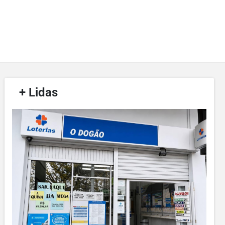
/
+ Lidas
/