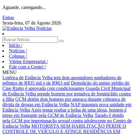
Aguarde, carregando...
Entrar
Sexta-feira, 07 de Agosto 2026
Início
/
Notícias
/
Colunas
/
Vitrine Empresarial
/
Fale com a Gente!
/
MENU
Lotérica de Estância Velha tem dois apostadores ganhadores de
prêmios de R$35 mil e de R$63 mil
Demolição do antigo prédio do
Cine Rialto é aprovada com condicionantes
Guarda Civil Municipal
de Estância Velha prende homem por tentativa de feminicídio contra
a filha
GCM detém dois homens por ameaça durante cobrança de
dívida de drogas em Estância Velha
NAP inaugura nova unidade em
Estância Velha
Após tentar roubar a bolsa de uma idosa, homem é
preso em fragrante pela GCM de Estância Velha
Tarado é detido
pela GCM por importunação sexual contra adolescente no Centro de
Estância Velha
MOTORISTA SEM HABILITAÇÃO PERDE O
CONTROLE DE VEÍCULO E ATINGE RESIDÊNCIA EM