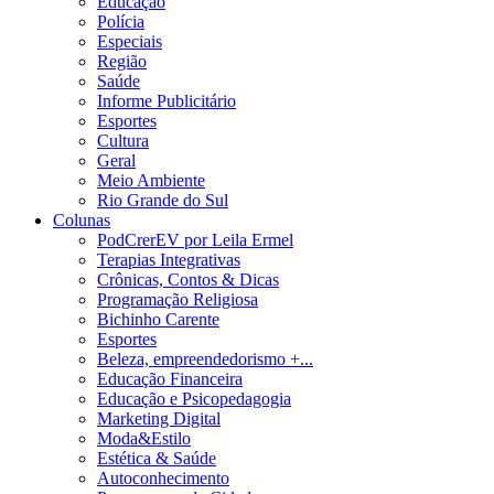
Educação
Polícia
Especiais
Região
Saúde
Informe Publicitário
Esportes
Cultura
Geral
Meio Ambiente
Rio Grande do Sul
Colunas
PodCrerEV por Leila Ermel
Terapias Integrativas
Crônicas, Contos & Dicas
Programação Religiosa
Bichinho Carente
Esportes
Beleza, empreendedorismo +...
Educação Financeira
Educação e Psicopedagogia
Marketing Digital
Moda&Estilo
Estética & Saúde
Autoconhecimento