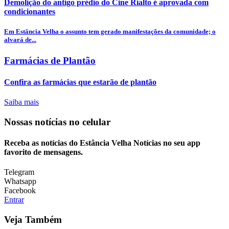
Demolição do antigo prédio do Cine Rialto é aprovada com
condicionantes
Em Estância Velha o assunto tem gerado manifestações da comunidade; o
alvará de...
Farmácias de Plantão
Confira as farmácias que estarão de plantão
Saiba mais
Nossas notícias
no celular
Receba as notícias do Estância Velha Notícias no seu app
favorito de mensagens.
Telegram
Whatsapp
Facebook
Entrar
Veja Também