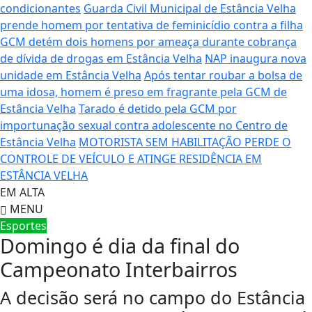
condicionantes
Guarda Civil Municipal de Estância Velha
prende homem por tentativa de feminicídio contra a filha
GCM detém dois homens por ameaça durante cobrança
de dívida de drogas em Estância Velha
NAP inaugura nova
unidade em Estância Velha
Após tentar roubar a bolsa de
uma idosa, homem é preso em fragrante pela GCM de
Estância Velha
Tarado é detido pela GCM por
importunação sexual contra adolescente no Centro de
Estância Velha
MOTORISTA SEM HABILITAÇÃO PERDE O
CONTROLE DE VEÍCULO E ATINGE RESIDÊNCIA EM
ESTÂNCIA VELHA
EM ALTA
MENU
Esportes
Domingo é dia da final do
Campeonato Interbairros
A decisão será no campo do Estância