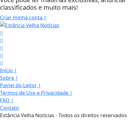
classificados e muito mais!
Criar minha conta
Início
|
Sobre
|
Painel do Leitor
|
Termos de Uso e Privacidade
|
FAQ
|
Contato
Termos de Uso e Privacidade
Estância Velha Notícias - Todos os direitos reservados
Esse site utiliza cookies para melhorar sua
experiência de navegação. Ao continuar o acesso,
entendemos que você concorda com nossos Termos
de Uso e Privacidade.