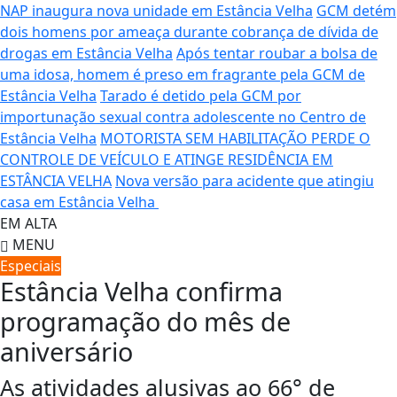
NAP inaugura nova unidade em Estância Velha
GCM detém
dois homens por ameaça durante cobrança de dívida de
drogas em Estância Velha
Após tentar roubar a bolsa de
uma idosa, homem é preso em fragrante pela GCM de
Estância Velha
Tarado é detido pela GCM por
importunação sexual contra adolescente no Centro de
Estância Velha
MOTORISTA SEM HABILITAÇÃO PERDE O
CONTROLE DE VEÍCULO E ATINGE RESIDÊNCIA EM
ESTÂNCIA VELHA
Nova versão para acidente que atingiu
casa em Estância Velha
EM ALTA
MENU
Especiais
Estância Velha confirma
programação do mês de
aniversário
As atividades alusivas ao 66° de