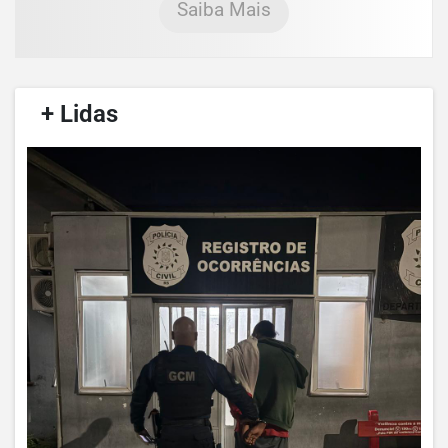
Saiba Mais
/
+ Lidas
/