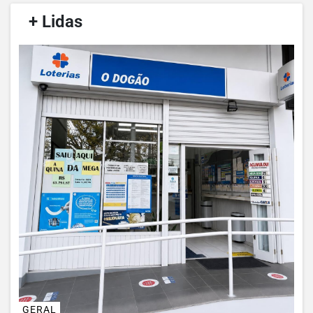
/
+ Lidas
/
GERAL