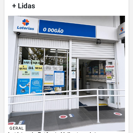
/
+ Lidas
/
GERAL