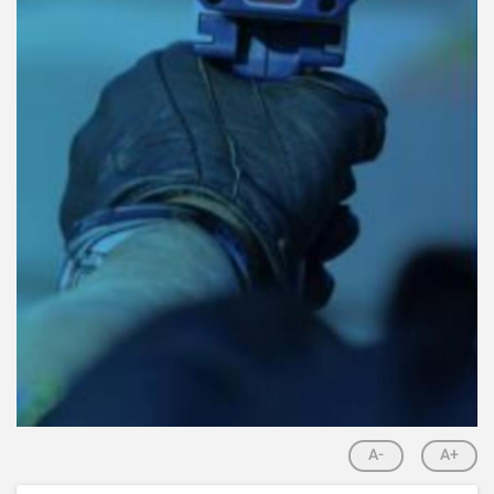
A-
A+