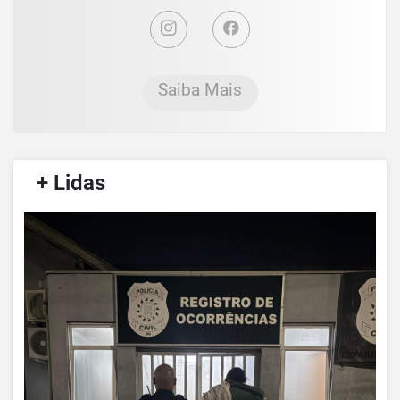
Saiba Mais
/
+ Lidas
/