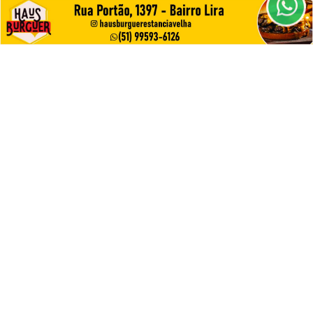
CLICANDO AQUI
CULTURA
PROSSEGUIR
Estância Velha realiza Gincana Cultural
com atividades em setembro
Saiba Mais