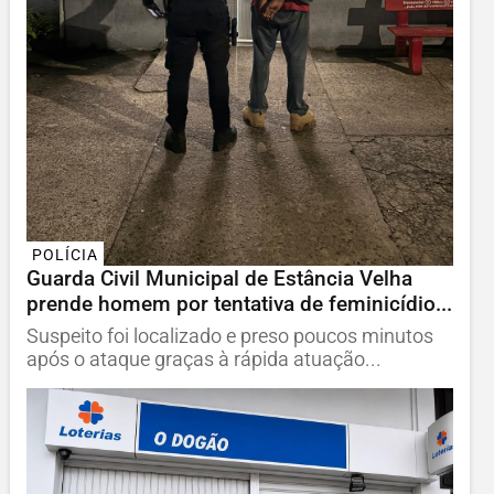
POLÍCIA
Guarda Civil Municipal de Estância Velha
prende homem por tentativa de feminicídio...
Suspeito foi localizado e preso poucos minutos
após o ataque graças à rápida atuação...