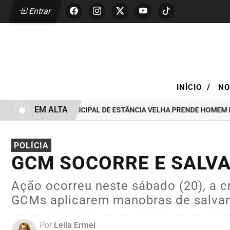
Entrar
/
INÍCIO
NO
EM ALTA
RDA CIVIL MUNICIPAL DE ESTÂNCIA VELHA PRENDE HOMEM POR TENT
POLÍCIA
GCM SOCORRE E SALV
Ação ocorreu neste sábado (20), a cr
GCMs aplicarem manobras de salva
Por
Leila Ermel