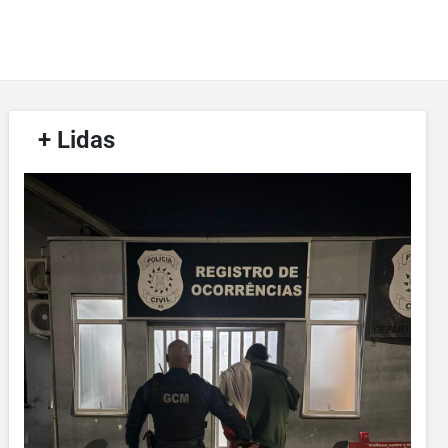
/
+ Lidas
/