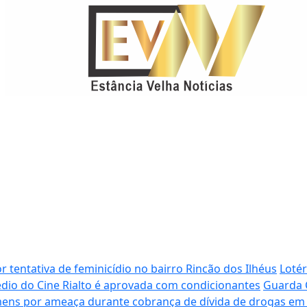
 tentativa de feminicídio no bairro Rincão dos Ilhéus
Lotér
dio do Cine Rialto é aprovada com condicionantes
Guarda 
ns por ameaça durante cobrança de dívida de drogas em 