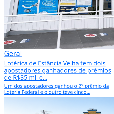
Geral
Lotérica de Estância Velha tem dois
apostadores ganhadores de prêmios
de R$35 mil e...
Um dos apostadores ganhou o 2° prêmio da
Loteria Federal e o outro teve cinco...