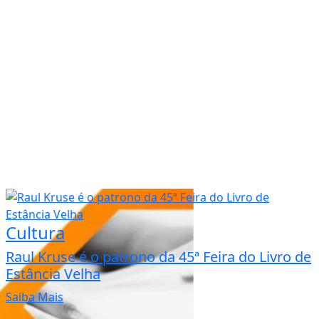
Cultura
Raul Kruse é o patrono da 45ª Feira do Livro de
Estância Velha
Saiba Mais