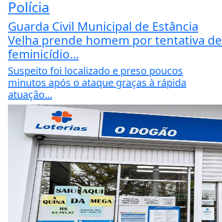
Polícia
Guarda Civil Municipal de Estância
Velha prende homem por tentativa de
feminicídio...
Suspeito foi localizado e preso poucos
minutos após o ataque graças à rápida
atuação...