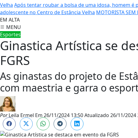
Velha
Após tentar roubar a bolsa de uma idosa, homem é 
adolescente no Centro de Estância Velha
MOTORISTA SEM H
EM ALTA
MENU
Esportes
Ginastica Artística se d
FGRS
As ginastas do projeto de Est
com maestria e garra o esport
Por
Leila Ermel
Em
26/11/2024 13:50
Atualizado
26/11/2024 