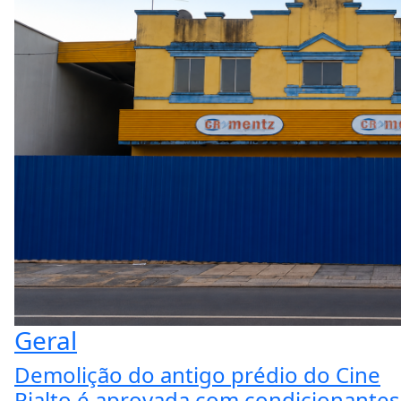
Geral
Demolição do antigo prédio do Cine
Rialto é aprovada com condicionantes