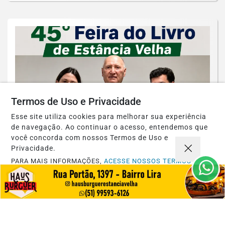
Termos de Uso e Privacidade
Esse site utiliza cookies para melhorar sua experiência
de navegação. Ao continuar o acesso, entendemos que
você concorda com nossos Termos de Uso e
Privacidade.
CULTURA
PARA MAIS INFORMAÇÕES,
ACESSE NOSSOS TERMOS
Raul Kruse é o patrono da 45ª Feira do
CLICANDO AQUI
Livro de Estância Velha
PROSSEGUIR
Saiba Mais