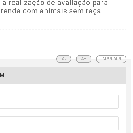
 a realização de avaliação para
xa renda com animais sem raça
A-
A+
IMPRIMIR
EM