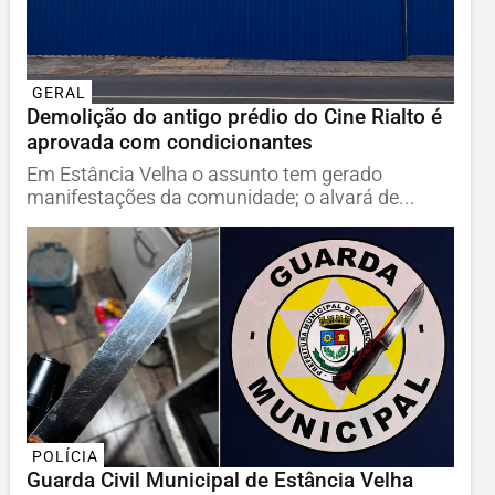
GERAL
Demolição do antigo prédio do Cine Rialto é
aprovada com condicionantes
Em Estância Velha o assunto tem gerado
manifestações da comunidade; o alvará de...
POLÍCIA
Guarda Civil Municipal de Estância Velha