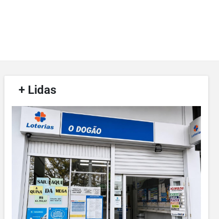
/
+ Lidas
/