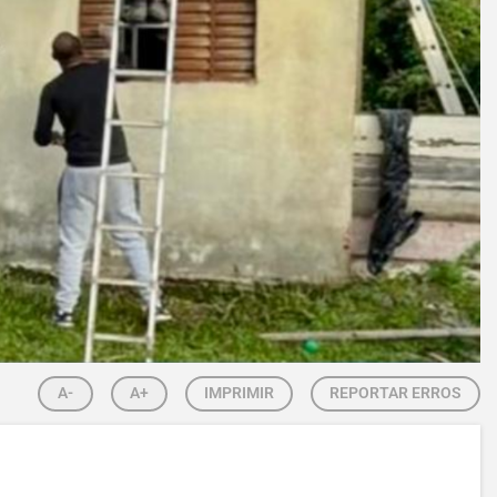
A-
A+
IMPRIMIR
REPORTAR ERROS