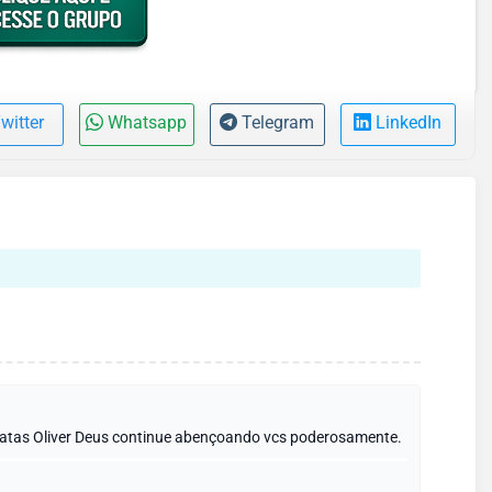
witter
Whatsapp
Telegram
LinkedIn
onatas Oliver Deus continue abençoando vcs poderosamente.