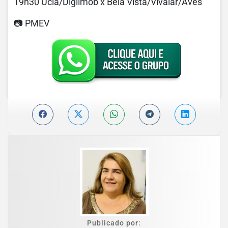
19h30 Uclã/Digilmob x Bela Vista/Vivalar/Aves
📷 PMEV
Publicado por: