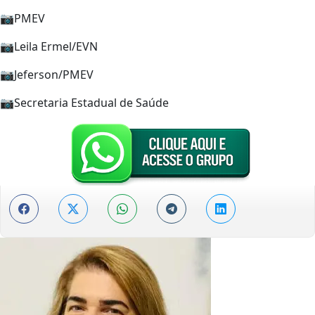
📷PMEV
📷Leila Ermel/EVN
📷Jeferson/PMEV
📷Secretaria Estadual de Saúde