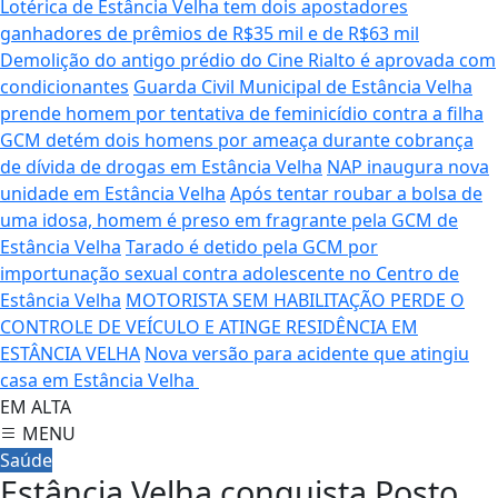
Lotérica de Estância Velha tem dois apostadores
ganhadores de prêmios de R$35 mil e de R$63 mil
Demolição do antigo prédio do Cine Rialto é aprovada com
condicionantes
Guarda Civil Municipal de Estância Velha
prende homem por tentativa de feminicídio contra a filha
GCM detém dois homens por ameaça durante cobrança
de dívida de drogas em Estância Velha
NAP inaugura nova
unidade em Estância Velha
Após tentar roubar a bolsa de
uma idosa, homem é preso em fragrante pela GCM de
Estância Velha
Tarado é detido pela GCM por
importunação sexual contra adolescente no Centro de
Estância Velha
MOTORISTA SEM HABILITAÇÃO PERDE O
CONTROLE DE VEÍCULO E ATINGE RESIDÊNCIA EM
ESTÂNCIA VELHA
Nova versão para acidente que atingiu
casa em Estância Velha
EM ALTA
MENU
Saúde
Estância Velha conquista Posto