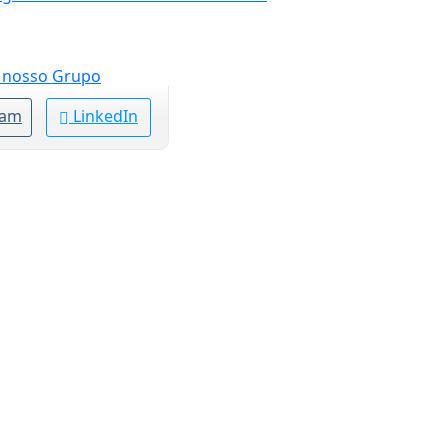
ram
LinkedIn