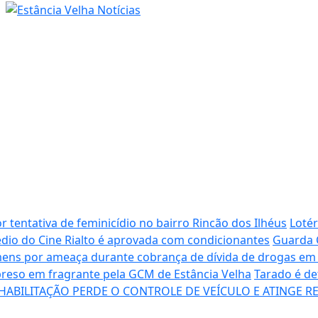
 tentativa de feminicídio no bairro Rincão dos Ilhéus
Lotér
dio do Cine Rialto é aprovada com condicionantes
Guarda 
ns por ameaça durante cobrança de dívida de drogas em 
preso em fragrante pela GCM de Estância Velha
Tarado é de
ABILITAÇÃO PERDE O CONTROLE DE VEÍCULO E ATINGE RE