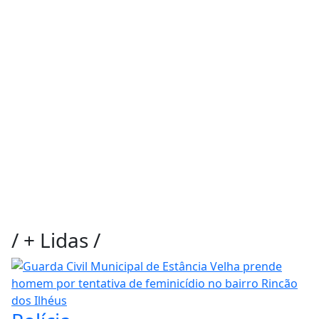
/
+ Lidas
/