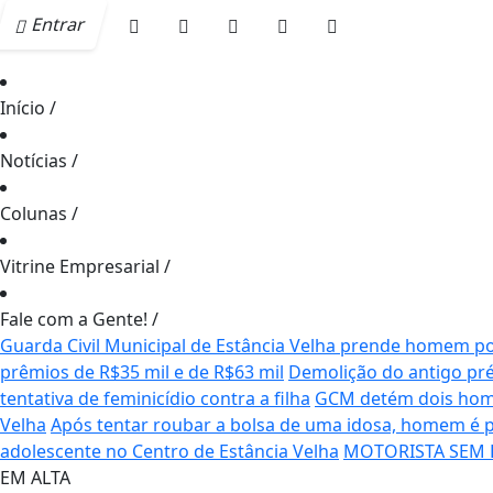
Entrar
Início
/
Notícias
/
Colunas
/
Vitrine Empresarial
/
Fale com a Gente!
/
Guarda Civil Municipal de Estância Velha prende homem por
prêmios de R$35 mil e de R$63 mil
Demolição do antigo pré
tentativa de feminicídio contra a filha
GCM detém dois home
Velha
Após tentar roubar a bolsa de uma idosa, homem é 
adolescente no Centro de Estância Velha
MOTORISTA SEM H
EM ALTA