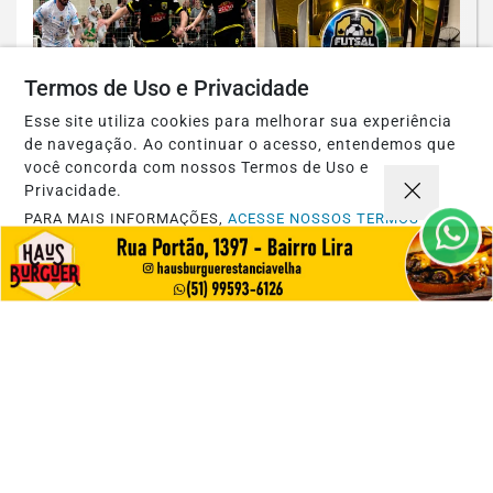
Termos de Uso e Privacidade
Esse site utiliza cookies para melhorar sua experiência
de navegação. Ao continuar o acesso, entendemos que
você concorda com nossos Termos de Uso e
Privacidade.
ESPORTES
PARA MAIS INFORMAÇÕES,
ACESSE NOSSOS TERMOS
CLICANDO AQUI
Atual campeão, Uclã estreia com
goleada no Futsal Série Ouro 2026 de
PROSSEGUIR
Estância...
Saiba Mais