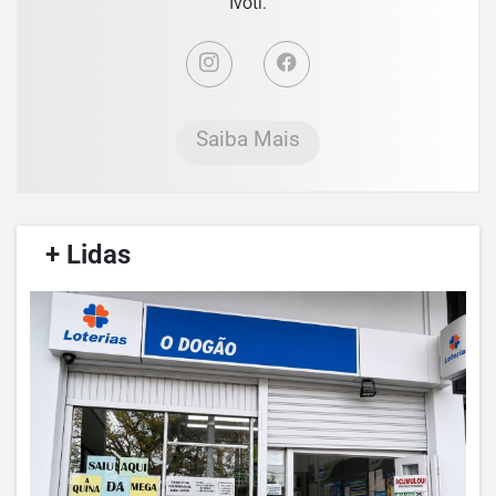
Ivoti.
Saiba Mais
/
+ Lidas
/