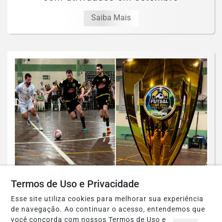
Saiba Mais
ESPORTES
Termos de Uso e Privacidade
Atual campeão, Uclã estreia com
Esse site utiliza cookies para melhorar sua experiência
goleada no Futsal Série Ouro 2026 de
de navegação. Ao continuar o acesso, entendemos que
Estância...
você concorda com nossos Termos de Uso e