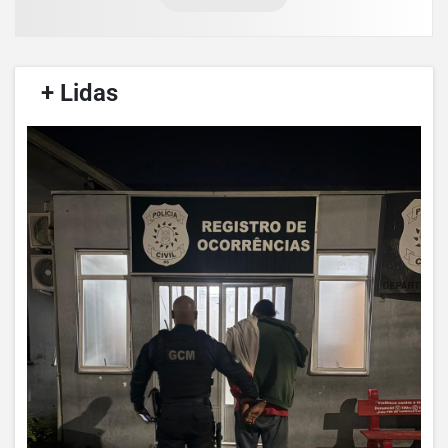
/
+ Lidas
/