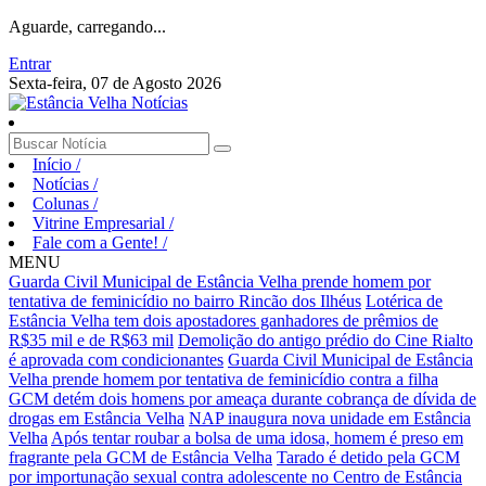
Aguarde, carregando...
Entrar
Sexta-feira, 07 de Agosto 2026
Início
/
Notícias
/
Colunas
/
Vitrine Empresarial
/
Fale com a Gente!
/
MENU
Guarda Civil Municipal de Estância Velha prende homem por
tentativa de feminicídio no bairro Rincão dos Ilhéus
Lotérica de
Estância Velha tem dois apostadores ganhadores de prêmios de
R$35 mil e de R$63 mil
Demolição do antigo prédio do Cine Rialto
é aprovada com condicionantes
Guarda Civil Municipal de Estância
Velha prende homem por tentativa de feminicídio contra a filha
GCM detém dois homens por ameaça durante cobrança de dívida de
drogas em Estância Velha
NAP inaugura nova unidade em Estância
Velha
Após tentar roubar a bolsa de uma idosa, homem é preso em
fragrante pela GCM de Estância Velha
Tarado é detido pela GCM
por importunação sexual contra adolescente no Centro de Estância