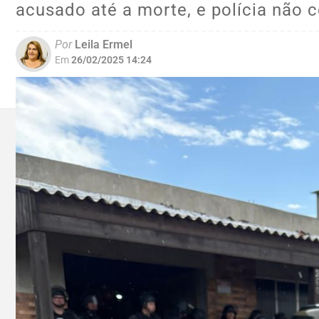
acusado até a morte, e polícia não 
Por
Leila Ermel
Em
26/02/2025 14:24