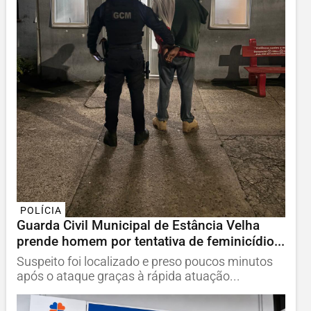
POLÍCIA
Guarda Civil Municipal de Estância Velha
prende homem por tentativa de feminicídio...
Suspeito foi localizado e preso poucos minutos
após o ataque graças à rápida atuação...