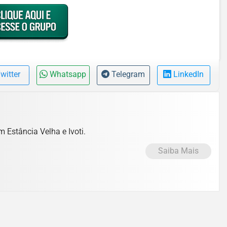
witter
Whatsapp
Telegram
LinkedIn
m Estância Velha e Ivoti.
Saiba Mais