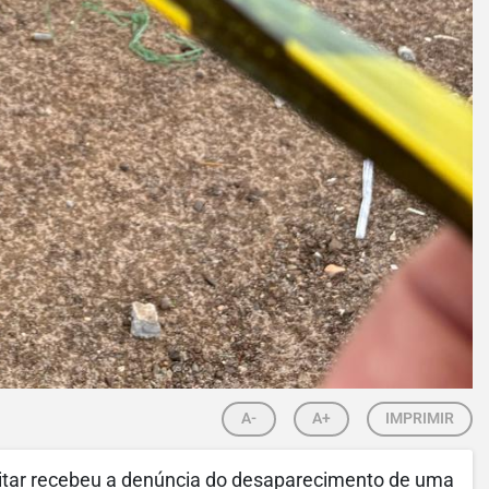
A-
A+
IMPRIMIR
Militar recebeu a denúncia do desaparecimento de uma