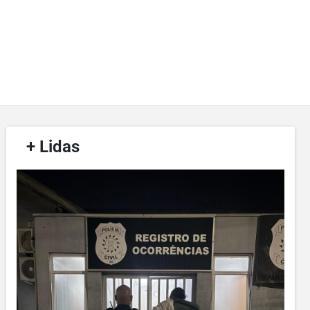
/
+ Lidas
/