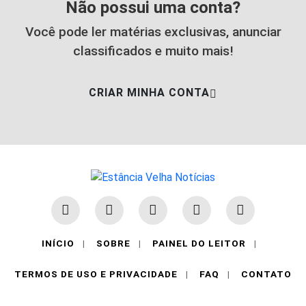
Não possui uma conta?
Você pode ler matérias exclusivas, anunciar
classificados e muito mais!
CRIAR MINHA CONTA
Termos de Uso e Privacidade
INÍCIO
|
SOBRE
|
PAINEL DO LEITOR
|
Esse site utiliza cookies para melhorar sua
TERMOS DE USO E PRIVACIDADE
|
FAQ
|
CONTATO
experiência de navegação. Ao continuar o acesso,
entendemos que você concorda com nossos
Termos de Uso e Privacidade.