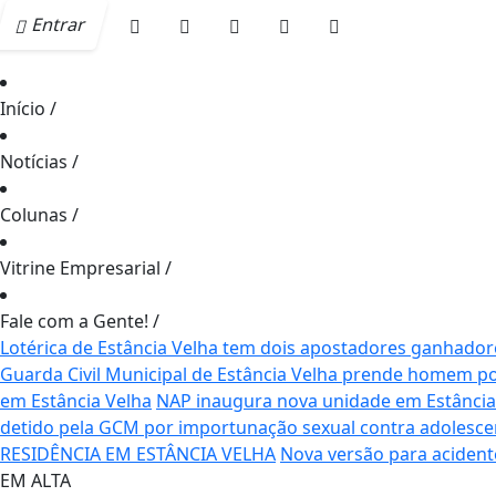
Entrar
Início
/
Notícias
/
Colunas
/
Vitrine Empresarial
/
Fale com a Gente!
/
Lotérica de Estância Velha tem dois apostadores ganhador
Guarda Civil Municipal de Estância Velha prende homem por 
em Estância Velha
NAP inaugura nova unidade em Estância
detido pela GCM por importunação sexual contra adolescen
RESIDÊNCIA EM ESTÂNCIA VELHA
Nova versão para acident
EM ALTA