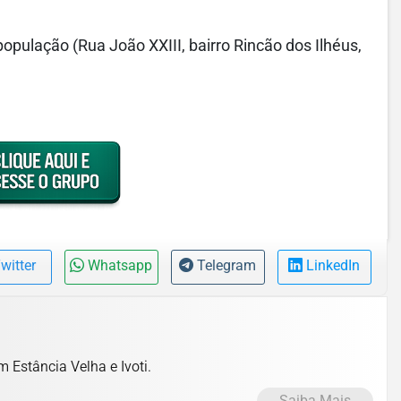
população (Rua João XXIII, bairro Rincão dos Ilhéus,
witter
Whatsapp
Telegram
LinkedIn
m Estância Velha e Ivoti.
Saiba Mais