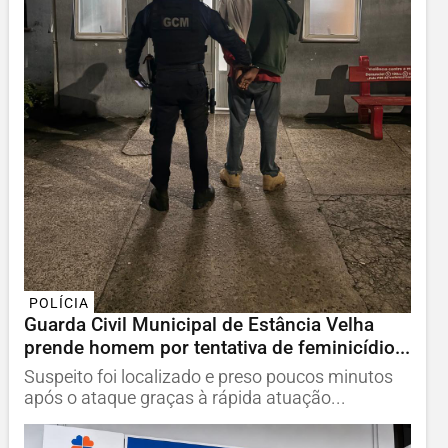
POLÍCIA
Guarda Civil Municipal de Estância Velha
prende homem por tentativa de feminicídio...
Suspeito foi localizado e preso poucos minutos
após o ataque graças à rápida atuação...