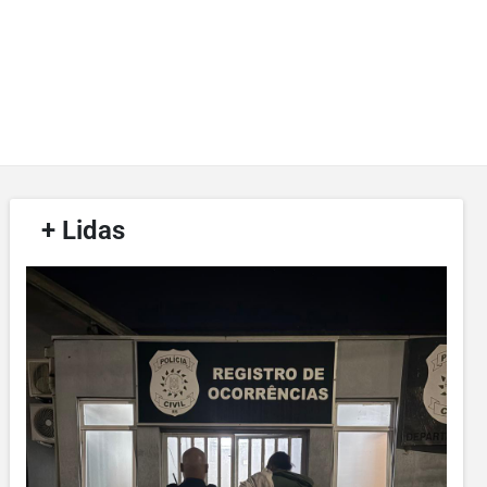
/
+ Lidas
/