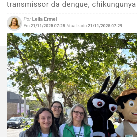
transmissor da dengue, chikungunya 
Por
Leila Ermel
Em
21/11/2025 07:28
Atualizado
21/11/2025 07:29