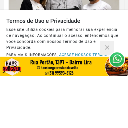
Termos de Uso e Privacidade
CULTURA
Esse site utiliza cookies para melhorar sua experiência
Raul Kruse é o patrono da 45ª Feira do
de navegação. Ao continuar o acesso, entendemos que
você concorda com nossos Termos de Uso e
Livro de Estância Velha
Privacidade.
Saiba Mais
PARA MAIS INFORMAÇÕES,
ACESSE NOSSOS TERMOS
CLICANDO AQUI
PROSSEGUIR