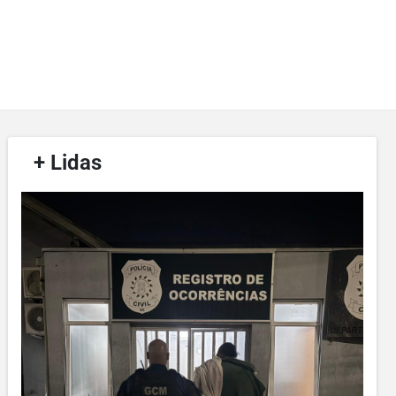
/
+ Lidas
/