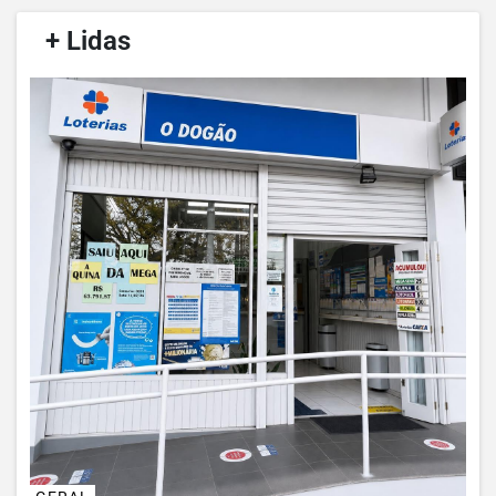
/
+ Lidas
/