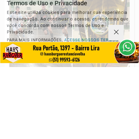
Termos de Uso e Privacidade
Esse site utiliza cookies para melhorar sua experiência
de navegação. Ao continuar o acesso, entendemos que
você concorda com nossos Termos de Uso e
Privacidade.
PARA MAIS INFORMAÇÕES,
ACESSE NOSSOS TERMOS
CLICANDO AQUI
PROSSEGUIR
ESPORTES
Atual campeão, Uclã estreia com
goleada no Futsal Série Ouro 2026 de
Estância...
Saiba Mais