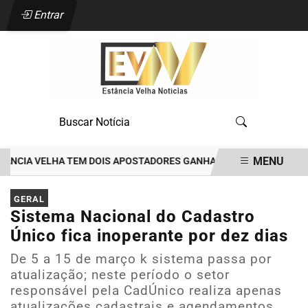
Entrar
MENU
IA VELHA TEM DOIS APOSTADORES GANHADORES DE PRÊMIOS DE R$3
EM ALTA
GERAL
Sistema Nacional do Cadastro
Único fica inoperante por dez dias
De 5 a 15 de março k sistema passa por
atualização; neste período o setor
responsável pela CadÚnico realiza apenas
atualizações cadastrais e agendamentos