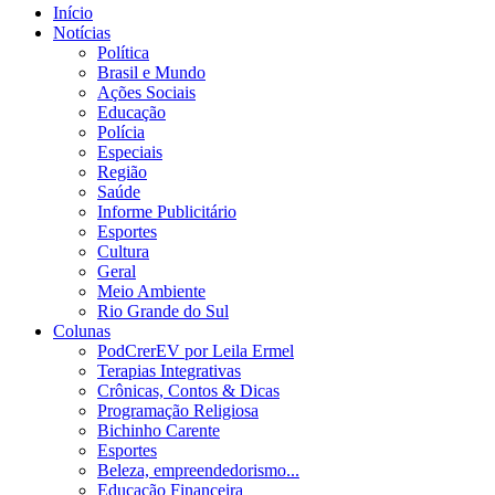
Início
Notícias
Política
Brasil e Mundo
Ações Sociais
Educação
Polícia
Especiais
Região
Saúde
Informe Publicitário
Esportes
Cultura
Geral
Meio Ambiente
Rio Grande do Sul
Colunas
PodCrerEV por Leila Ermel
Terapias Integrativas
Crônicas, Contos & Dicas
Programação Religiosa
Bichinho Carente
Esportes
Beleza, empreendedorismo...
Educação Financeira