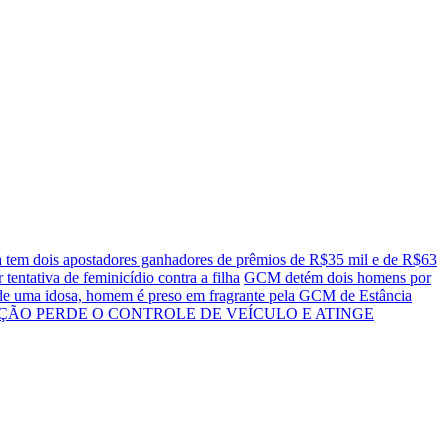
a tem dois apostadores ganhadores de prêmios de R$35 mil e de R$63
entativa de feminicídio contra a filha
GCM detém dois homens por
 de uma idosa, homem é preso em fragrante pela GCM de Estância
ÇÃO PERDE O CONTROLE DE VEÍCULO E ATINGE