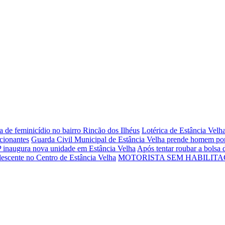
 de feminicídio no bairro Rincão dos Ilhéus
Lotérica de Estância Velh
cionantes
Guarda Civil Municipal de Estância Velha prende homem por t
inaugura nova unidade em Estância Velha
Após tentar roubar a bolsa
escente no Centro de Estância Velha
MOTORISTA SEM HABILITA