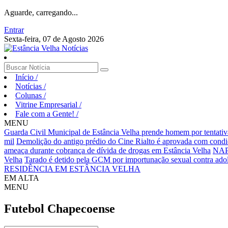
Aguarde, carregando...
Entrar
Sexta-feira, 07 de Agosto 2026
Início
/
Notícias
/
Colunas
/
Vitrine Empresarial
/
Fale com a Gente!
/
MENU
Guarda Civil Municipal de Estância Velha prende homem por tentativa
mil
Demolição do antigo prédio do Cine Rialto é aprovada com condi
ameaça durante cobrança de dívida de drogas em Estância Velha
NAP 
Velha
Tarado é detido pela GCM por importunação sexual contra adol
RESIDÊNCIA EM ESTÂNCIA VELHA
EM ALTA
MENU
Futebol
Chapecoense