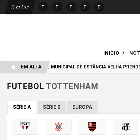
Entrar
/
INÍCIO
NOT
EM ALTA
GUARDA CIVIL MUNICIPAL DE ESTÂNCIA VELHA PRENDE
FUTEBOL
TOTTENHAM
SÉRIE A
SÉRIE B
EUROPA