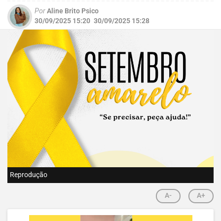
Por
Aline Brito Psico
30/09/2025 15:20
30/09/2025 15:28
Reprodução
A-
A+