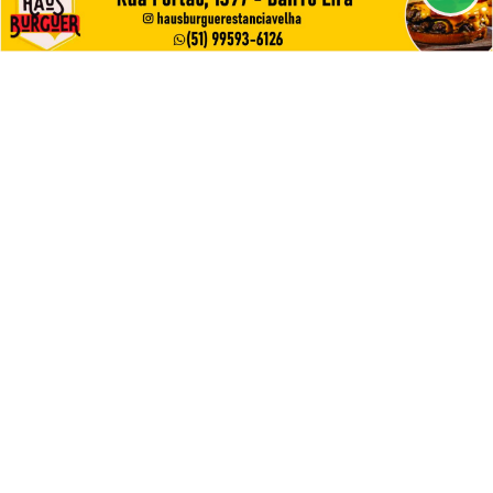
PROSSEGUIR
PROGRAMAÇÃO RELIGIOSA
A lição do ouvido trancado
Saiba Mais