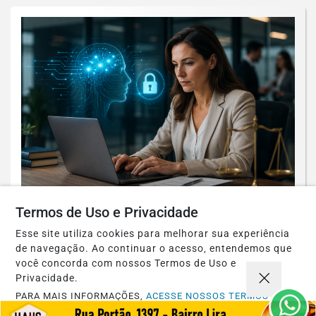
GESTÃO EMPRESARIAL
Termos de Uso e Privacidade
IA NO COMPLIANCE: PRODUTIVIDADE
Esse site utiliza cookies para melhorar sua experiência
SEM PERDA DE SIGILO
de navegação. Ao continuar o acesso, entendemos que
você concorda com nossos Termos de Uso e
Saiba Mais
Privacidade.
PARA MAIS INFORMAÇÕES,
ACESSE NOSSOS TERMOS
CLICANDO AQUI