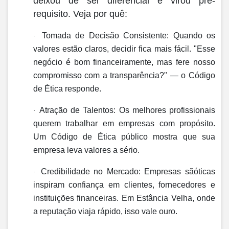
deixou de ser diferencial e virou
pré-
requisito
. Veja por quê:
Tomada de Decisão Consistente:
Quando os
·
valores estão claros, decidir fica mais fácil. "Esse
negócio é bom financeiramente, mas fere nosso
compromisso com a transparência?" — o Código
de Ética responde.
Atração de Talentos:
Os melhores profissionais
·
querem trabalhar em empresas com propósito.
Um Código de Ética público mostra que sua
empresa leva valores a sério.
Credibilidade no Mercado:
Empresas sãóticas
·
inspiram confian
ç
a em clientes, fornecedores e
institui
çõ
es financeiras. Em Est
â
ncia Velha, onde
a reputa
çã
o viaja r
á
pido, isso vale ouro.